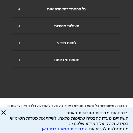
על ההסתדרות הרפואית
+
פעולות מהירות
+
לוחות מידע
+
תנאים ומדיניות
+
הבהרה משפטית: כל נושא המופיע באתר זה נועד להשכלה בלבד ואין לראות בו
ייעוץ רפואי או משפטי. אין הר"י אחראית לתוכן המתפרסם באתר זה ולכל נזק
עדכנו את מדיניות הפרטיות באתר.
שעלול להיגרם.
השינויים נועדו להבטיח שקיפות מלאה, לשקף את מטרות השימוש
ידוע לי שהר"י אוספת ושומרת מידע אישי לצורך מתן השרות וכי חלק ממנו עשוי
במידע ולהגן על המידע שלכם/ן.
להיות מועבר לצדדים שלישיים, הכל בכפוף ל
מדיניות הפרטיות
ול
תנאי השימוש
מוזמנים/ות לקרוא את
המדיניות המעודכנת כאן
.
כל הזכויות על המידע באתר שייכות להסתדרות הרפואית בישראל.