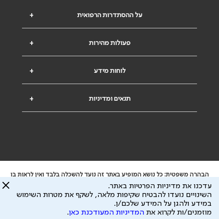
על ההסתדרות הרפואית
+
פעולות מהירות
+
לוחות מידע
+
תנאים ומדיניות
+
הבהרה משפטית: כל נושא המופיע באתר זה נועד להשכלה בלבד ואין לראות בו
ייעוץ רפואי או משפטי. אין הר"י אחראית לתוכן המתפרסם באתר זה ולכל נזק
עדכנו את מדיניות הפרטיות באתר.
שעלול להיגרם.
השינויים נועדו להבטיח שקיפות מלאה, לשקף את מטרות השימוש
ידוע לי שהר"י אוספת ושומרת מידע אישי לצורך מתן השרות וכי חלק ממנו עשוי
במידע ולהגן על המידע שלכם/ן.
להיות מועבר לצדדים שלישיים, הכל בכפוף ל
מדיניות הפרטיות
ול
תנאי השימוש
מוזמנים/ות לקרוא את
המדיניות המעודכנת כאן
.
כל הזכויות על המידע באתר שייכות להסתדרות הרפואית בישראל.