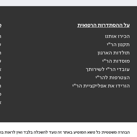
על ההסתדרות הרפואית
פ
הכירו אותנו
ה
תקנון הר"י
ש
תולדות הארגון
ה
מוסדות הר"י
ע
עובדי הר"י לשירותך
א
הצטרפות להר"י
ע
הורידו את אפליקציית הר"י
ר
ס
א
הבהרה משפטית: כל נושא המופיע באתר זה נועד להשכלה בלבד ואין לראות בו י