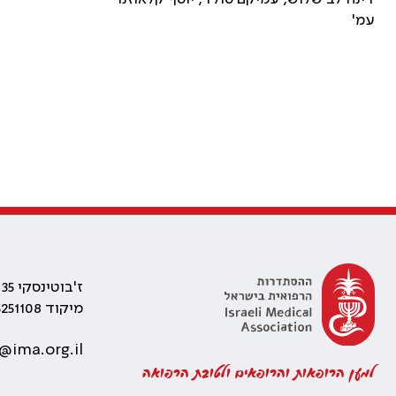
עמ'
ז'בוטינסקי 35 רמת גן, בניין התאומים 2
מיקוד 5251108
@ima.org.il
למען הרופאות והרופאים ולטובת הרפואה