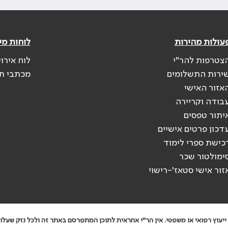
עולות מהירות
לוחות מי
צטרפות להר"י
לוח אירו
ירות התשלומים
מכתבי ת
אזור האישי
בודה וקריירה
יתור טפסים
דכון פרטים אישיים
כישת ספרי לימוד
ימולטור שכר
זור אישי סטאז'-רישוי
יעוץ רפואי או משפטי. אין הר"י אחראית לתוכן המתפרסם באתר זה ולכל נזק שעלול