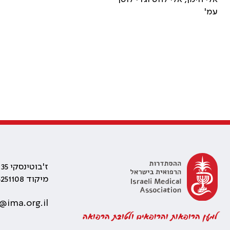
עמ'
ז'בוטינסקי 35 רמת גן, בניין התאומים 2
מיקוד 5251108
@ima.org.il
למען הרופאות והרופאים ולטובת הרפואה