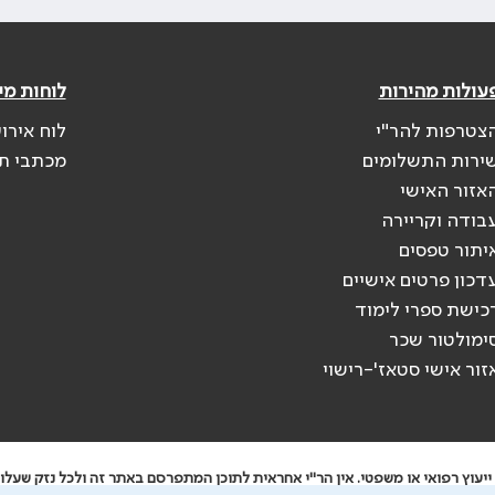
עולות מהירות
לוחות מי
צטרפות להר"י
לוח אירו
ירות התשלומים
מכתבי ת
אזור האישי
בודה וקריירה
יתור טפסים
דכון פרטים אישיים
כישת ספרי לימוד
ימולטור שכר
זור אישי סטאז'-רישוי
יעוץ רפואי או משפטי. אין הר"י אחראית לתוכן המתפרסם באתר זה ולכל נזק שעלול