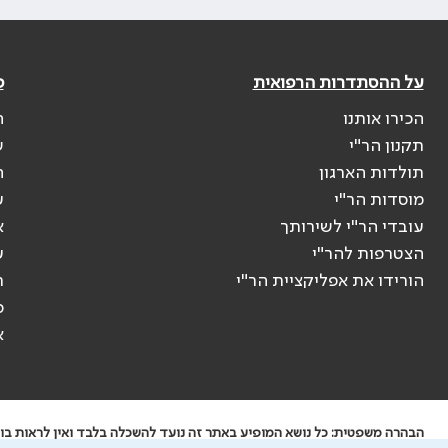
על ההסתדרות הרפואית
פ
הכירו אותנו
ה
תקנון הר"י
ש
תולדות הארגון
ה
מוסדות הר"י
ע
עובדי הר"י לשירותך
א
הצטרפות להר"י
ע
הורידו את אפליקציית הר"י
ר
ס
א
הבהרה משפטית: כל נושא המופיע באתר זה נועד להשכלה בלבד ואין לראות בו י