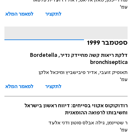
נגה רייכמן, מאזן אליאס, ראול רז ועדית פלטאו
עמ'
לתקציר
למאמר המלא
ספטמבר 1999
דלקת ריאות קשה מחיידק נדיר, Bordetella
bronchiseptica
תאופיק זועבי, אדיר פיבישביץ ומיכאל אלקן
עמ'
לתקציר
למאמר המלא
רודוקוקוס אקווי בסייחים: דיווח ראשון בישראל
וחשיבותו לרפואה ההומאנית
ר שטיינמן, גילה אבלס סוטון ודני אלעד
עמ'