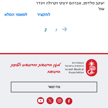
יעקב פלדמן, אברהם ירצקי וקרולה ויגדר
עמ'
לתקציר
למאמר המלא
2
1
למען הרופאות והרופאים ולטובת
הרפואה
צרו קשר