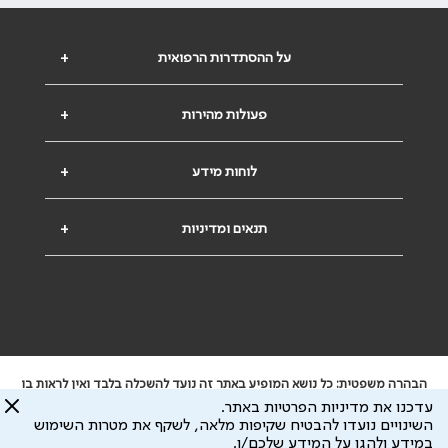
על ההסתדרות הרפואית
+
פעולות מהירות
+
לוחות מידע
+
תנאים ומדיניות
+
הבהרה משפטית: כל נושא המופיע באתר זה נועד להשכלה בלבד ואין לראות בו
ייעוץ רפואי או משפטי. אין הר"י אחראית לתוכן המתפרסם באתר זה ולכל נזק
עדכנו את מדיניות הפרטיות באתר.
שעלול להיגרם.
השינויים נועדו להבטיח שקיפות מלאה, לשקף את מטרות השימוש
ידוע לי שהר"י אוספת ושומרת מידע אישי לצורך מתן השרות וכי חלק ממנו עשוי
במידע ולהגן על המידע שלכם/ן.