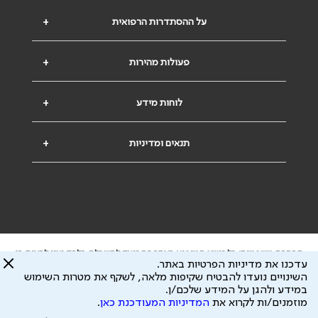
על ההסתדרות הרפואית
+
פעולות מהירות
+
לוחות מידע
+
תנאים ומדיניות
+
הבהרה משפטית: כל נושא המופיע באתר זה נועד להשכלה בלבד ואין לראות בו
עדכנו את מדיניות הפרטיות באתר.
ייעוץ רפואי או משפטי. אין הר"י אחראית לתוכן המתפרסם באתר זה ולכל נזק
השינויים נועדו להבטיח שקיפות מלאה, לשקף את מטרות השימוש
שעלול להיגרם.
במידע ולהגן על המידע שלכם/ן.
ידוע לי שהר"י אוספת ושומרת מידע אישי לצורך מתן השרות וכי חלק ממנו עשוי
מוזמנים/ות לקרוא את
המדיניות המעודכנת כאן
.
להיות מועבר לצדדים שלישיים, הכל בכפוף ל
מדיניות הפרטיות
ול
תנאי השימוש
כל הזכויות על המידע באתר שייכות להסתדרות הרפואית בישראל.