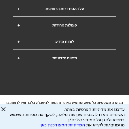
על ההסתדרות הרפואית
+
פעולות מהירות
+
לוחות מידע
+
תנאים ומדיניות
+
הבהרה משפטית: כל נושא המופיע באתר זה נועד להשכלה בלבד ואין לראות בו
ייעוץ רפואי או משפטי. אין הר"י אחראית לתוכן המתפרסם באתר זה ולכל נזק
עדכנו את מדיניות הפרטיות באתר.
שעלול להיגרם.
השינויים נועדו להבטיח שקיפות מלאה, לשקף את מטרות השימוש
ידוע לי שהר"י אוספת ושומרת מידע אישי לצורך מתן השרות וכי חלק ממנו עשוי
במידע ולהגן על המידע שלכם/ן.
להיות מועבר לצדדים שלישיים, הכל בכפוף ל
מדיניות הפרטיות
ול
תנאי השימוש
מוזמנים/ות לקרוא את
המדיניות המעודכנת כאן
.
כל הזכויות על המידע באתר שייכות להסתדרות הרפואית בישראל.