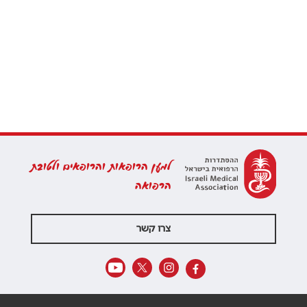
למען הרופאות והרופאים ולטובת
הרפואה
צרו קשר