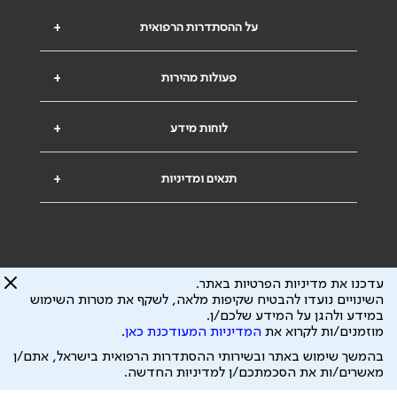
על ההסתדרות הרפואית
+
פעולות מהירות
+
לוחות מידע
+
תנאים ומדיניות
+
עדכנו את מדיניות הפרטיות באתר.
השינויים נועדו להבטיח שקיפות מלאה, לשקף את מטרות השימוש
במידע ולהגן על המידע שלכם/ן.
הבהרה משפטית: כל נושא המופיע באתר זה נועד להשכלה בלבד ואין לראות בו
מוזמנים/ות לקרוא את
המדיניות המעודכנת כאן
.
ייעוץ רפואי או משפטי. אין הר"י אחראית לתוכן המתפרסם באתר זה ולכל נזק
שעלול להיגרם.
בהמשך שימוש באתר ובשירותי ההסתדרות הרפואית בישראל, אתם/ן
ידוע לי שהר"י אוספת ושומרת מידע אישי לצורך מתן השרות וכי חלק ממנו עשוי
מאשרים/ות את הסכמתכם/ן למדיניות החדשה.
להיות מועבר לצדדים שלישיים, הכל בכפוף ל
מדיניות הפרטיות
ול
תנאי השימוש
כל הזכויות על המידע באתר שייכות להסתדרות הרפואית בישראל.