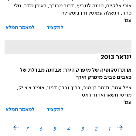
אורי אלקיים, פנינה לנגביץ, דרור מבורך, ראובן מדר, טלי
סחר, דניאלה עמיטל ודן בוסקילה
עמ'
לתקציר
למאמר המלא
ינואר 2013
ארתרוסקופיה של מיפרק הירך: אבחנה מבדלת של
כאבים סביב מיפרק הירך
אייל עמר, תומר בן טוב, ברוך (ברי) דנינו, אופיר צ'צ'יק,
מורסי חשאן ואהוד ראט
עמ'
לתקציר
למאמר המלא
7
6
5
4
3
2
1