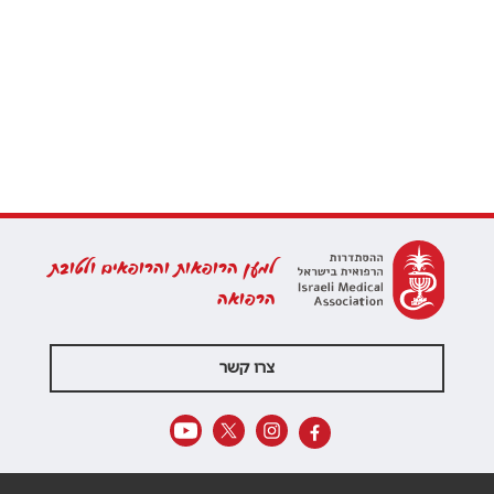
למען הרופאות והרופאים ולטובת
הרפואה
צרו קשר