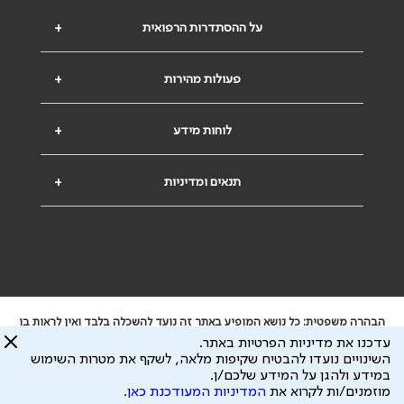
על ההסתדרות הרפואית
+
פעולות מהירות
+
לוחות מידע
+
תנאים ומדיניות
+
הבהרה משפטית: כל נושא המופיע באתר זה נועד להשכלה בלבד ואין לראות בו
ייעוץ רפואי או משפטי. אין הר"י אחראית לתוכן המתפרסם באתר זה ולכל נזק
עדכנו את מדיניות הפרטיות באתר.
שעלול להיגרם.
השינויים נועדו להבטיח שקיפות מלאה, לשקף את מטרות השימוש
ידוע לי שהר"י אוספת ושומרת מידע אישי לצורך מתן השרות וכי חלק ממנו עשוי
במידע ולהגן על המידע שלכם/ן.
להיות מועבר לצדדים שלישיים, הכל בכפוף ל
מדיניות הפרטיות
ול
תנאי השימוש
מוזמנים/ות לקרוא את
המדיניות המעודכנת כאן
.
כל הזכויות על המידע באתר שייכות להסתדרות הרפואית בישראל.