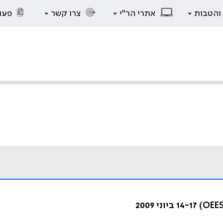
 והטבות
אתרי הר"י
צרו קשר
פעו