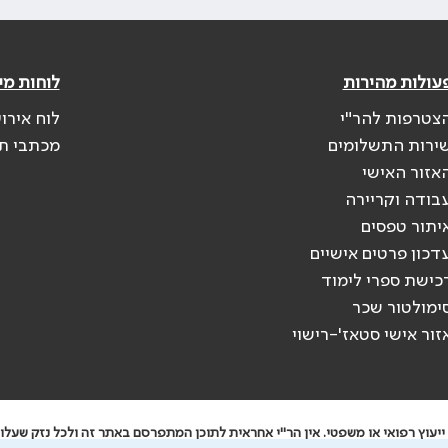
עולות מהירות
לוחות מי
צטרפות להר"י
לוח אירו
ירות התשלומים
מכתבי ת
אזור האישי
בודה וקריירה
יתור טפסים
דכון פרטים אישיים
כישת ספרי לימוד
ימולטור שכר
זור אישי סטאז'-רישוי
יעוץ רפואי או משפטי. אין הר"י אחראית לתוכן המתפרסם באתר זה ולכל נזק שעלול