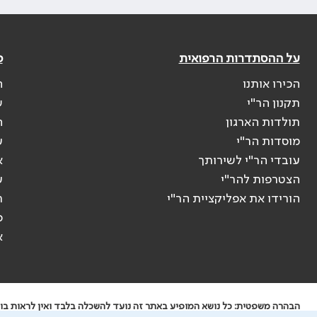
על ההסתדרות הרפואית
פ
הכירו אותנו
ה
תקנון הר"י
ש
תולדות הארגון
ה
מוסדות הר"י
ע
עובדי הר"י לשירותך
א
הצטרפות להר"י
ע
הורידו את אפליקציית הר"י
ר
ס
א
הבהרה משפטית: כל נושא המופיע באתר זה נועד להשכלה בלבד ואין לראות בו י