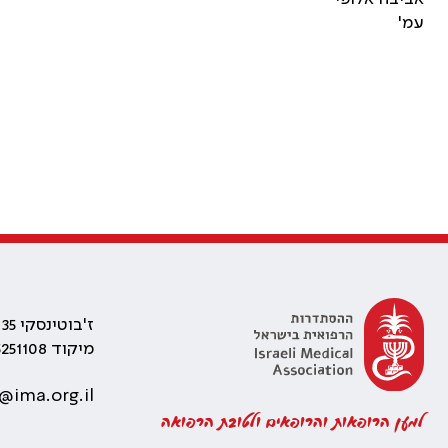
עמ'
ז'בוטינסקי 35 רמת גן, בניין התאומים 2
מיקוד 5251108
@ima.org.il
למען הרופאות והרופאים ולטובת הרפואה