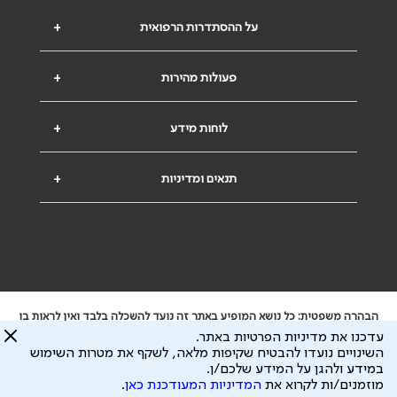
על ההסתדרות הרפואית
+
פעולות מהירות
+
לוחות מידע
+
תנאים ומדיניות
+
הבהרה משפטית: כל נושא המופיע באתר זה נועד להשכלה בלבד ואין לראות בו
ייעוץ רפואי או משפטי. אין הר"י אחראית לתוכן המתפרסם באתר זה ולכל נזק
עדכנו את מדיניות הפרטיות באתר.
שעלול להיגרם.
השינויים נועדו להבטיח שקיפות מלאה, לשקף את מטרות השימוש
ידוע לי שהר"י אוספת ושומרת מידע אישי לצורך מתן השרות וכי חלק ממנו עשוי
במידע ולהגן על המידע שלכם/ן.
להיות מועבר לצדדים שלישיים, הכל בכפוף ל
מדיניות הפרטיות
ול
תנאי השימוש
מוזמנים/ות לקרוא את
המדיניות המעודכנת כאן
.
כל הזכויות על המידע באתר שייכות להסתדרות הרפואית בישראל.