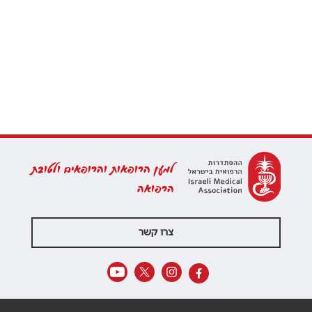
למען הרופאות והרופאים ולטובת
הרפואה
צרו קשר