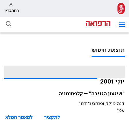
התחבר/י
תוצאת חיפוש
יוני 2001
"שיגעון הגניבה" – קלפטומניה
דנה פולק ופנחס נ' דנון
עמ'
לתקציר
למאמר המלא