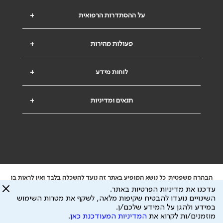
על ההסתדרות הרפואית
+
פעולות מהירות
+
לוחות מידע
+
תנאים ומדיניות
+
הבהרה משפטית: כל נושא המופיע באתר זה נועד להשכלה בלבד ואין לראות בו
ייעוץ רפואי או משפטי. אין הר"י אחראית לתוכן המתפרסם באתר זה ולכל נזק
עדכנו את מדיניות הפרטיות באתר.
שעלול להיגרם.
השינויים נועדו להבטיח שקיפות מלאה, לשקף את מטרות השימוש
ידוע לי שהר"י אוספת ושומרת מידע אישי לצורך מתן השרות וכי חלק ממנו עשוי
במידע ולהגן על המידע שלכם/ן.
להיות מועבר לצדדים שלישיים, הכל בכפוף ל
מדיניות הפרטיות
ול
תנאי השימוש
מוזמנים/ות לקרוא את
המדיניות המעודכנת כאן
.
כל הזכויות על המידע באתר שייכות להסתדרות הרפואית בישראל.