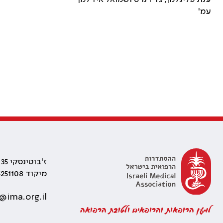
עמ'
ז'בוטינסקי 35 רמת גן, בניין התאומים 2
מיקוד 5251108
@ima.org.il
למען הרופאות והרופאים ולטובת הרפואה