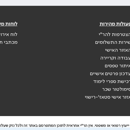
עולות מהירות
לוחות מי
צטרפות להר"י
לוח אירו
ירות התשלומים
מכתבי ת
אזור האישי
בודה וקריירה
יתור טפסים
דכון פרטים אישיים
כישת ספרי לימוד
ימולטור שכר
זור אישי סטאז'-רישוי
יעוץ רפואי או משפטי. אין הר"י אחראית לתוכן המתפרסם באתר זה ולכל נזק שעלול