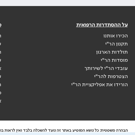
על ההסתדרות הרפואית
פ
הכירו אותנו
ה
תקנון הר"י
ש
תולדות הארגון
ה
מוסדות הר"י
ע
עובדי הר"י לשירותך
א
הצטרפות להר"י
ע
הורידו את אפליקציית הר"י
ר
ס
א
הבהרה משפטית: כל נושא המופיע באתר זה נועד להשכלה בלבד ואין לראות בו י