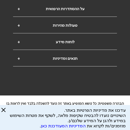
על ההסתדרות הרפואית
+
פעולות מהירות
+
לוחות מידע
+
תנאים ומדיניות
+
הבהרה משפטית: כל נושא המופיע באתר זה נועד להשכלה בלבד ואין לראות בו
ייעוץ רפואי או משפטי. אין הר"י אחראית לתוכן המתפרסם באתר זה ולכל נזק
עדכנו את מדיניות הפרטיות באתר.
שעלול להיגרם.
השינויים נועדו להבטיח שקיפות מלאה, לשקף את מטרות השימוש
ידוע לי שהר"י אוספת ושומרת מידע אישי לצורך מתן השרות וכי חלק ממנו עשוי
במידע ולהגן על המידע שלכם/ן.
להיות מועבר לצדדים שלישיים, הכל בכפוף ל
מדיניות הפרטיות
ול
תנאי השימוש
מוזמנים/ות לקרוא את
המדיניות המעודכנת כאן
.
כל הזכויות על המידע באתר שייכות להסתדרות הרפואית בישראל.