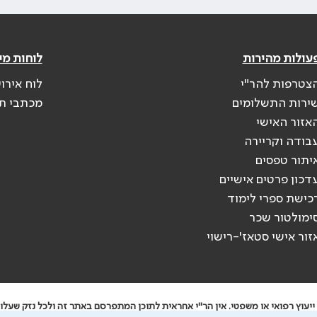
עולות מהירות
לוחות מי
צטרפות להר"י
לוח אירו
ירות התשלומים
מכתבי ת
אזור האישי
בודה וקריירה
יתור טפסים
דכון פרטים אישיים
כישת ספרי לימוד
ימולטור שכר
זור אישי סטאז'-רישוי
יעוץ רפואי או משפטי. אין הר"י אחראית לתוכן המתפרסם באתר זה ולכל נזק שעלול