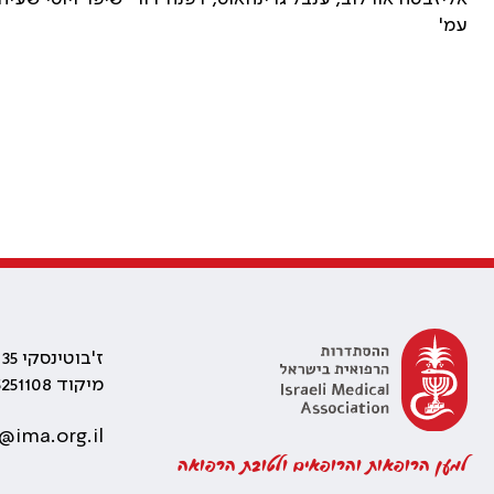
עמ'
ז'בוטינסקי 35 רמת גן, בניין התאומים 2
מיקוד 5251108
@ima.org.il
למען הרופאות והרופאים ולטובת הרפואה