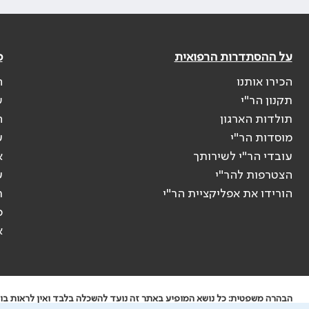
על ההסתדרות הרפואית
פ
הכירו אותנו
ה
תקנון הר"י
ש
תולדות הארגון
ה
מוסדות הר"י
ע
עובדי הר"י לשירותך
א
הצטרפות להר"י
ע
הורידו את אפליקציית הר"י
ר
ס
א
הבהרה משפטית: כל נושא המופיע באתר זה נועד להשכלה בלבד ואין לראות בו י