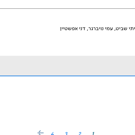
תי שביט, עמי נויברגר, דני אפשטיין
4
3
2
1