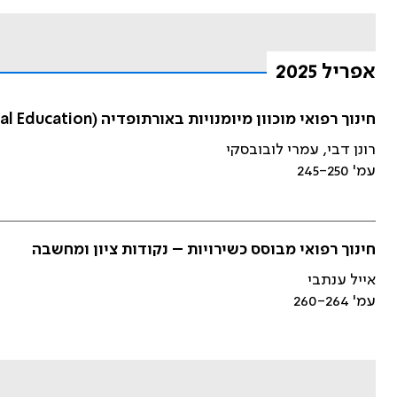
אפריל 2025
חינוך רפואי מוכוון מיומנויות באורתופדיה (CBME – Competency Based Medical Education): הצעה לתוכנית התמחות מבוססת כישורים באורתופדיה בישראל
רונן דבי, עמרי לובובסקי
עמ' 245-250
חינוך רפואי מבוסס כשירויות – נקודות ציון ומחשבה
אייל ענתבי
עמ' 260-264