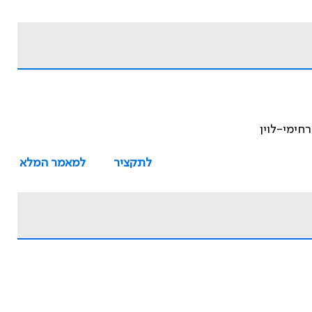
רחימי-לוין
לתקציר
למאמר המלא