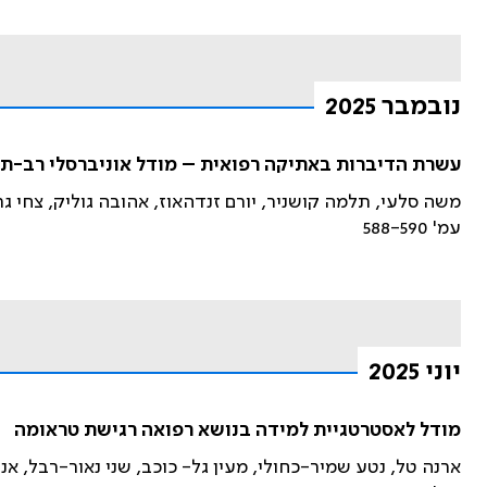
נובמבר 2025
עשרת הדיברות באתיקה רפואית – מודל אוניברסלי רב-תחו
משה סלעי, תלמה קושניר, יורם זנדהאוז, אהובה גוליק, צחי גרו
עמ' 588-590
יוני 2025
מודל לאסטרטגיית למידה בנושא רפואה רגישת טראומה
ארנה טל, נטע שמיר-כחולי, מעין גל- כוכב, שני נאור-רבל, אנה