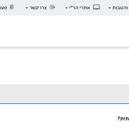
 והטבות
אתרי הר"י
צרו קשר
פעו
תית?