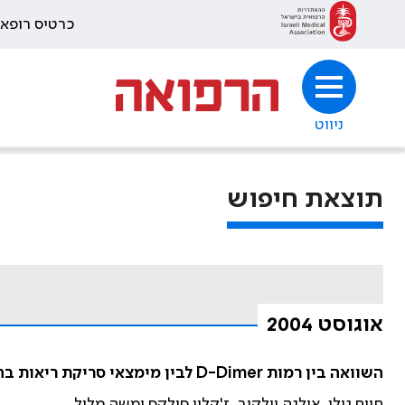
כרטיס רופא
ניווט
תוצאת חיפוש
אוגוסט 2004
השוואה בין רמות D-Dimer לבין מימצאי סריקת ריאות בחולים עם חשד לתסחיף בריאות
חיים גולן, אולגה וולקוב, ז'קלין סולקס ומשה מלול