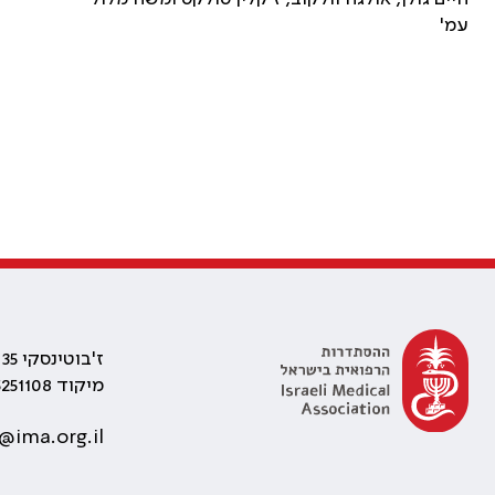
עמ'
ז'בוטינסקי 35 רמת גן, בניין התאומים 2
מיקוד 5251108
@ima.org.il
למען הרופאות והרופאים ולטובת הרפואה