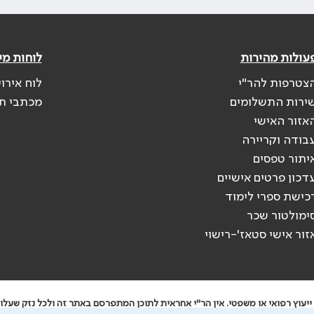
עולות מהירות
לוחות מי
צטרפות להר"י
לוח אירו
ירות התשלומים
מכתבי ת
אזור האישי
בודה וקריירה
יתור טפסים
דכון פרטים אישיים
כישת ספרי לימוד
ימולטור שכר
זור אישי סטאז'-רישוי
יעוץ רפואי או משפטי. אין הר"י אחראית לתוכן המתפרסם באתר זה ולכל נזק שעלול