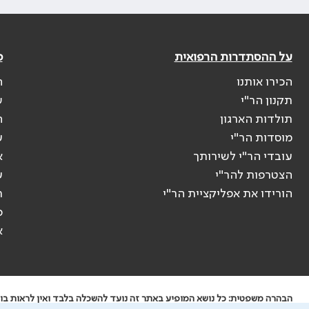
על ההסתדרות הרפואית
פ
הכירו אותנו
ה
תקנון הר"י
ש
תולדות הארגון
ה
מוסדות הר"י
ע
עובדי הר"י לשירותך
א
הצטרפות להר"י
ע
הורידו את אפליקציית הר"י
ר
ס
א
הבהרה משפטית: כל נושא המופיע באתר זה נועד להשכלה בלבד ואין לראות בו י