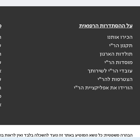
על ההסתדרות הרפואית
פ
הכירו אותנו
ה
תקנון הר"י
ש
תולדות הארגון
ה
מוסדות הר"י
ע
עובדי הר"י לשירותך
א
הצטרפות להר"י
ע
הורידו את אפליקציית הר"י
ר
ס
א
הבהרה משפטית: כל נושא המופיע באתר זה נועד להשכלה בלבד ואין לראות בו י