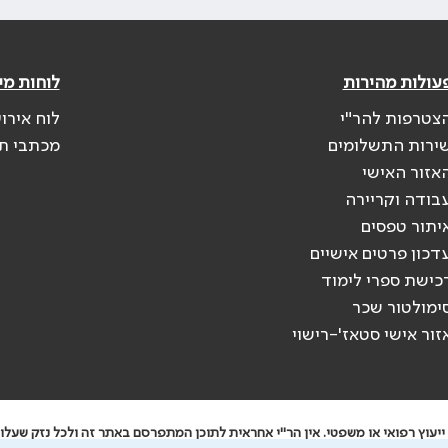
עולות מהירות
לוחות מי
צטרפות להר"י
לוח אירו
ירות התשלומים
מכתבי ת
אזור האישי
בודה וקריירה
יתור טפסים
דכון פרטים אישיים
כישת ספרי לימוד
ימולטור שכר
זור אישי סטאז'-רישוי
יעוץ רפואי או משפטי. אין הר"י אחראית לתוכן המתפרסם באתר זה ולכל נזק שעלול