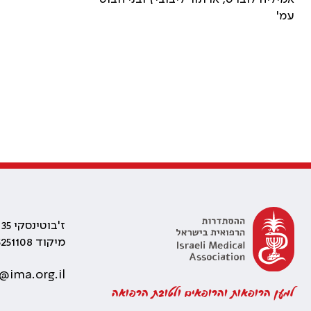
עמ'
ז'בוטינסקי 35 רמת גן, בניין התאומים 2
מיקוד 5251108
@ima.org.il
למען הרופאות והרופאים ולטובת הרפואה