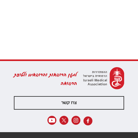
למען הרופאות והרופאים ולטובת
הרפואה
צרו קשר