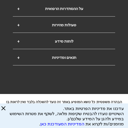
על ההסתדרות הרפואית
+
פעולות מהירות
+
לוחות מידע
+
תנאים ומדיניות
+
הבהרה משפטית: כל נושא המופיע באתר זה נועד להשכלה בלבד ואין לראות בו
ייעוץ רפואי או משפטי. אין הר"י אחראית לתוכן המתפרסם באתר זה ולכל נזק
עדכנו את מדיניות הפרטיות באתר.
שעלול להיגרם.
השינויים נועדו להבטיח שקיפות מלאה, לשקף את מטרות השימוש
ידוע לי שהר"י אוספת ושומרת מידע אישי לצורך מתן השרות וכי חלק ממנו עשוי
במידע ולהגן על המידע שלכם/ן.
להיות מועבר לצדדים שלישיים, הכל בכפוף ל
מדיניות הפרטיות
ול
תנאי השימוש
מוזמנים/ות לקרוא את
המדיניות המעודכנת כאן
.
כל הזכויות על המידע באתר שייכות להסתדרות הרפואית בישראל.