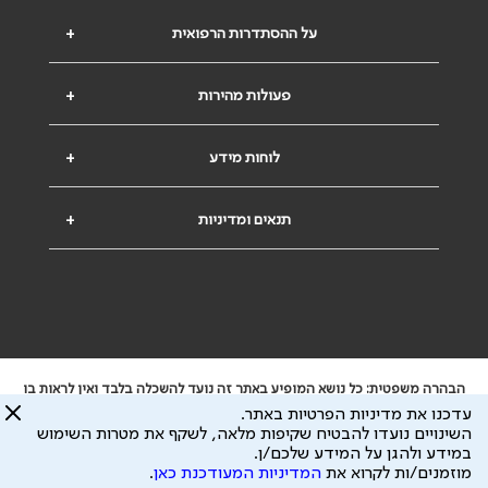
על ההסתדרות הרפואית
+
פעולות מהירות
+
לוחות מידע
+
תנאים ומדיניות
+
הבהרה משפטית: כל נושא המופיע באתר זה נועד להשכלה בלבד ואין לראות בו
ייעוץ רפואי או משפטי. אין הר"י אחראית לתוכן המתפרסם באתר זה ולכל נזק
עדכנו את מדיניות הפרטיות באתר.
שעלול להיגרם.
השינויים נועדו להבטיח שקיפות מלאה, לשקף את מטרות השימוש
ידוע לי שהר"י אוספת ושומרת מידע אישי לצורך מתן השרות וכי חלק ממנו עשוי
במידע ולהגן על המידע שלכם/ן.
להיות מועבר לצדדים שלישיים, הכל בכפוף ל
מדיניות הפרטיות
ול
תנאי השימוש
מוזמנים/ות לקרוא את
המדיניות המעודכנת כאן
.
כל הזכויות על המידע באתר שייכות להסתדרות הרפואית בישראל.