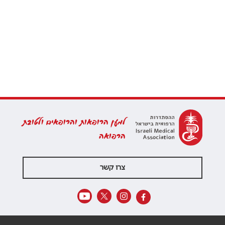
למען הרופאות והרופאים ולטובת
הרפואה
צרו קשר