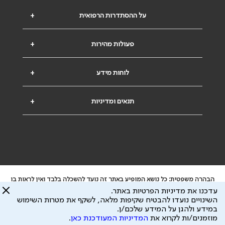
על ההסתדרות הרפואית
+
פעולות מהירות
+
לוחות מידע
+
תנאים ומדיניות
+
הבהרה משפטית: כל נושא המופיע באתר זה נועד להשכלה בלבד ואין לראות בו
ייעוץ רפואי או משפטי. אין הר"י אחראית לתוכן המתפרסם באתר זה ולכל נזק
עדכנו את מדיניות הפרטיות באתר.
שעלול להיגרם.
השינויים נועדו להבטיח שקיפות מלאה, לשקף את מטרות השימוש
ידוע לי שהר"י אוספת ושומרת מידע אישי לצורך מתן השרות וכי חלק ממנו עשוי
במידע ולהגן על המידע שלכם/ן.
להיות מועבר לצדדים שלישיים, הכל בכפוף ל
מדיניות הפרטיות
ול
תנאי השימוש
מוזמנים/ות לקרוא את
המדיניות המעודכנת כאן
.
כל הזכויות על המידע באתר שייכות להסתדרות הרפואית בישראל.