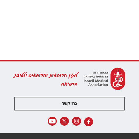
למען הרופאות והרופאים ולטובת
הרפואה
צרו קשר