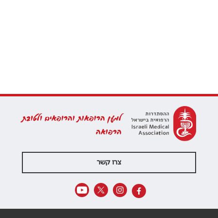
למען הרופאות והרופאים ולטובת
הרפואה
צרו קשר