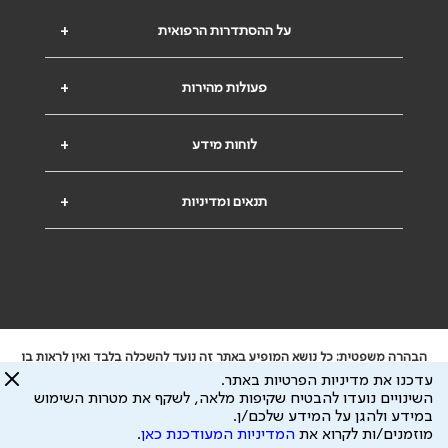
על ההסתדרות הרפואית
+
פעולות מהירות
+
לוחות מידע
+
תנאים ומדיניות
+
הבהרה משפטית: כל נושא המופיע באתר זה נועד להשכלה בלבד ואין לראות בו
ייעוץ רפואי או משפטי. אין הר"י אחראית לתוכן המתפרסם באתר זה ולכל נזק
עדכנו את מדיניות הפרטיות באתר.
שעלול להיגרם.
השינויים נועדו להבטיח שקיפות מלאה, לשקף את מטרות השימוש
ידוע לי שהר"י אוספת ושומרת מידע אישי לצורך מתן השרות וכי חלק ממנו עשוי
במידע ולהגן על המידע שלכם/ן.
להיות מועבר לצדדים שלישיים, הכל בכפוף ל
מדיניות הפרטיות
ול
תנאי השימוש
מוזמנים/ות לקרוא את
המדיניות המעודכנת כאן
.
כל הזכויות על המידע באתר שייכות להסתדרות הרפואית בישראל.