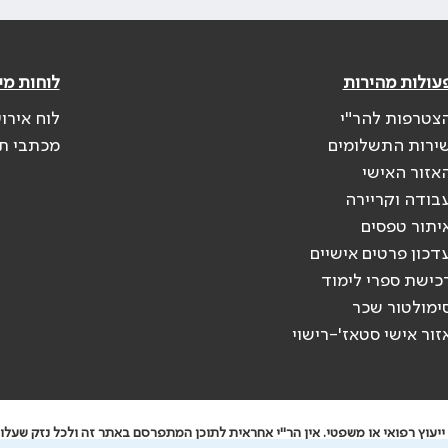
עולות מהירות
לוחות מי
צטרפות להר"י
לוח אירו
ירות התשלומים
מכתבי ת
אזור האישי
בודה וקריירה
יתור טפסים
דכון פרטים אישיים
כישת ספרי לימוד
ימולטור שכר
זור אישי סטאז'-רישוי
יעוץ רפואי או משפטי. אין הר"י אחראית לתוכן המתפרסם באתר זה ולכל נזק שעלול