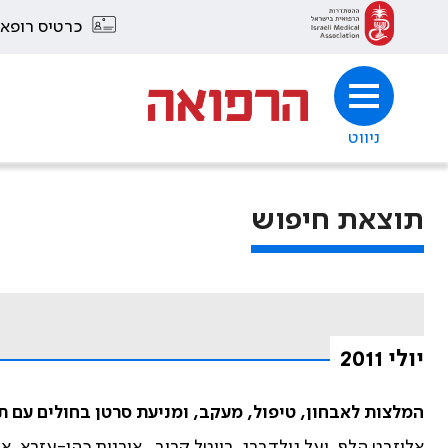
כרטיס רופא
ניווט
תוצאת חיפוש
יולי 2011
המלצות לאבחון, טיפול, מעקב, ומניעת סרטן בחולים עם ת
אליזבט הלף, יעל גולדברג, רויטל קריב , אורנית כהן-עזרא, אלכ