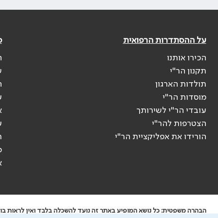
על ההסתדרות הרפואית
פ
הכירו אותנו
ה
תקנון הר"י
ש
תולדות הארגון
ה
מוסדות הר"י
ע
עובדי הר"י לשירותך
א
הצטרפות להר"י
ע
הורידו את אפליקציית הר"י
ר
ס
א
הבהרה משפטית: כל נושא המופיע באתר זה נועד להשכלה בלבד ואין לראות בו י