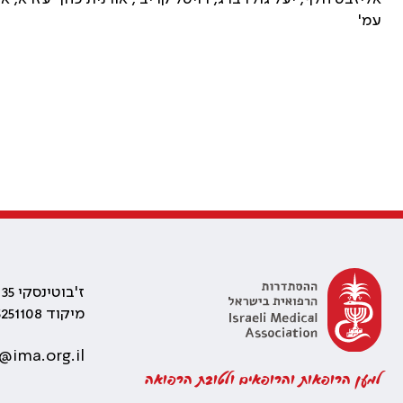
עמ'
ז'בוטינסקי 35 רמת גן, בניין התאומים 2
מיקוד 5251108
@ima.org.il
למען הרופאות והרופאים ולטובת הרפואה