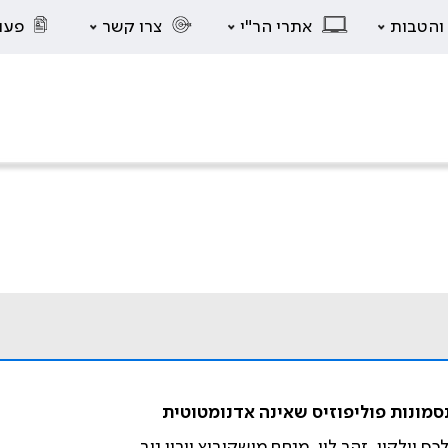
 והטבות
אתרי הר"י
צרו קשר
פעו
סמונות פוליפוזיס שאינה אדנומטוטית
ס וילקין, זהר לוי, מנחם מושקוביץ וירון ניב