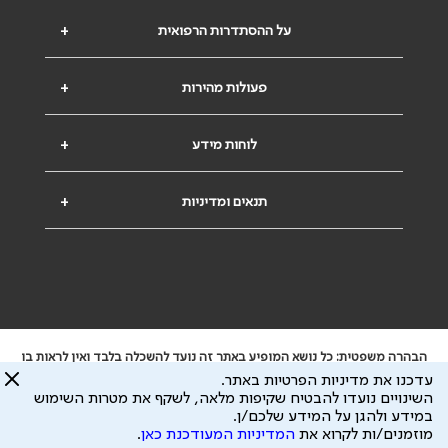
על ההסתדרות הרפואית
+
פעולות מהירות
+
לוחות מידע
+
תנאים ומדיניות
+
הבהרה משפטית: כל נושא המופיע באתר זה נועד להשכלה בלבד ואין לראות בו
ייעוץ רפואי או משפטי. אין הר"י אחראית לתוכן המתפרסם באתר זה ולכל נזק
עדכנו את מדיניות הפרטיות באתר.
שעלול להיגרם.
השינויים נועדו להבטיח שקיפות מלאה, לשקף את מטרות השימוש
ידוע לי שהר"י אוספת ושומרת מידע אישי לצורך מתן השרות וכי חלק ממנו עשוי
במידע ולהגן על המידע שלכם/ן.
להיות מועבר לצדדים שלישיים, הכל בכפוף ל
מדיניות הפרטיות
ול
תנאי השימוש
מוזמנים/ות לקרוא את
המדיניות המעודכנת כאן
.
כל הזכויות על המידע באתר שייכות להסתדרות הרפואית בישראל.