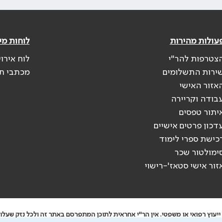
עולות מהירות
לוחות מי
צטרפות להר"י
לוח אירו
ירות התשלומים
מכתבי ת
אזור האישי
בודה וקריירה
יתור טפסים
דכון פרטים אישיים
כישת ספרי לימוד
ימולטור שכר
זור אישי סטאז'-רישוי
יעוץ רפואי או משפטי. אין הר"י אחראית לתוכן המתפרסם באתר זה ולכל נזק שעלול