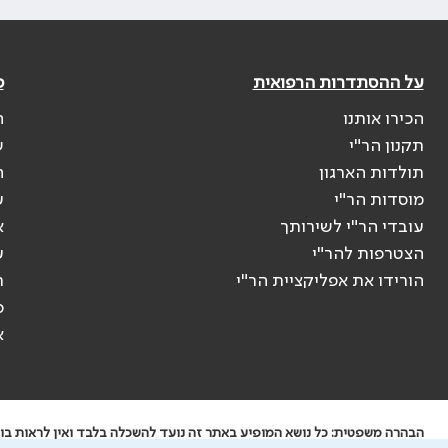
על ההסתדרות הרפואית
פ
הכירו אותנו
ה
תקנון הר"י
ש
תולדות הארגון
ה
מוסדות הר"י
ע
עובדי הר"י לשירותך
א
הצטרפות להר"י
ע
הורידו את אפליקציית הר"י
ר
ס
א
הבהרה משפטית: כל נושא המופיע באתר זה נועד להשכלה בלבד ואין לראות בו י