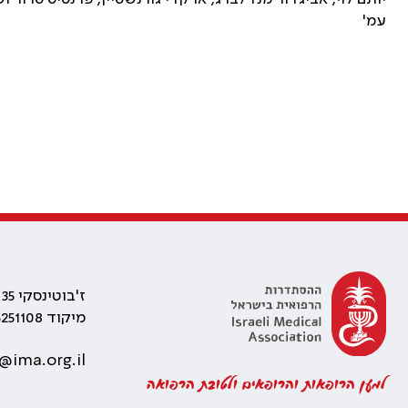
עמ'
ז'בוטינסקי 35 רמת גן, בניין התאומים 2
מיקוד 5251108
@ima.org.il
למען הרופאות והרופאים ולטובת הרפואה