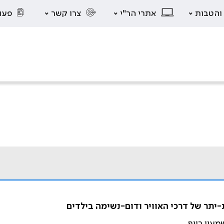
 והטבות
אתרי הר"י
צרו קשר
פעו
יתר של דרכי האוויר ודום-נשימה בילדים
מעון רייף