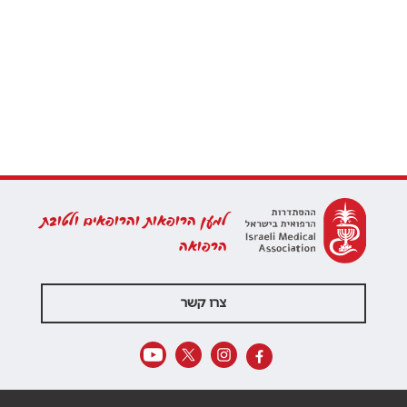
למען הרופאות והרופאים ולטובת
הרפואה
צרו קשר