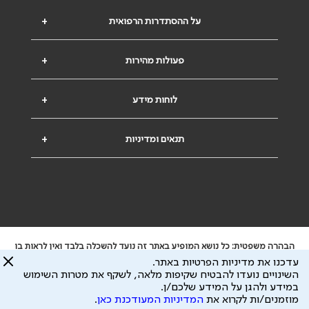
על ההסתדרות הרפואית
+
פעולות מהירות
+
לוחות מידע
+
תנאים ומדיניות
+
הבהרה משפטית: כל נושא המופיע באתר זה נועד להשכלה בלבד ואין לראות בו
ייעוץ רפואי או משפטי. אין הר"י אחראית לתוכן המתפרסם באתר זה ולכל נזק
עדכנו את מדיניות הפרטיות באתר.
שעלול להיגרם.
השינויים נועדו להבטיח שקיפות מלאה, לשקף את מטרות השימוש
ידוע לי שהר"י אוספת ושומרת מידע אישי לצורך מתן השרות וכי חלק ממנו עשוי
במידע ולהגן על המידע שלכם/ן.
להיות מועבר לצדדים שלישיים, הכל בכפוף ל
מדיניות הפרטיות
ול
תנאי השימוש
מוזמנים/ות לקרוא את
המדיניות המעודכנת כאן
.
כל הזכויות על המידע באתר שייכות להסתדרות הרפואית בישראל.