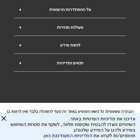
על ההסתדרות הרפואית
+
פעולות מהירות
+
לוחות מידע
+
תנאים ומדיניות
+
הבהרה משפטית: כל נושא המופיע באתר זה נועד להשכלה בלבד ואין לראות בו
ייעוץ רפואי או משפטי. אין הר"י אחראית לתוכן המתפרסם באתר זה ולכל נזק
עדכנו את מדיניות הפרטיות באתר.
שעלול להיגרם.
השינויים נועדו להבטיח שקיפות מלאה, לשקף את מטרות השימוש
ידוע לי שהר"י אוספת ושומרת מידע אישי לצורך מתן השרות וכי חלק ממנו עשוי
במידע ולהגן על המידע שלכם/ן.
להיות מועבר לצדדים שלישיים, הכל בכפוף ל
מדיניות הפרטיות
ול
תנאי השימוש
מוזמנים/ות לקרוא את
המדיניות המעודכנת כאן
.
כל הזכויות על המידע באתר שייכות להסתדרות הרפואית בישראל.