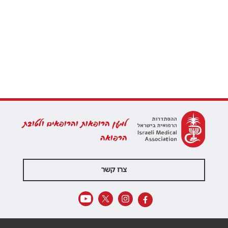
למען הרופאות והרופאים ולטובת
הרפואה
צרו קשר