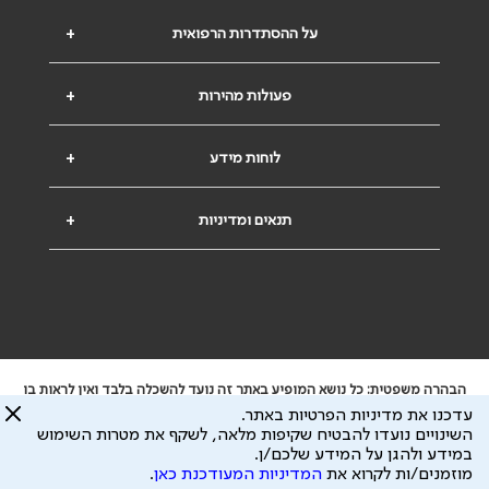
על ההסתדרות הרפואית
+
פעולות מהירות
+
לוחות מידע
+
תנאים ומדיניות
+
הבהרה משפטית: כל נושא המופיע באתר זה נועד להשכלה בלבד ואין לראות בו
ייעוץ רפואי או משפטי. אין הר"י אחראית לתוכן המתפרסם באתר זה ולכל נזק
עדכנו את מדיניות הפרטיות באתר.
שעלול להיגרם.
השינויים נועדו להבטיח שקיפות מלאה, לשקף את מטרות השימוש
ידוע לי שהר"י אוספת ושומרת מידע אישי לצורך מתן השרות וכי חלק ממנו עשוי
במידע ולהגן על המידע שלכם/ן.
להיות מועבר לצדדים שלישיים, הכל בכפוף ל
מדיניות הפרטיות
ול
תנאי השימוש
מוזמנים/ות לקרוא את
המדיניות המעודכנת כאן
.
כל הזכויות על המידע באתר שייכות להסתדרות הרפואית בישראל.