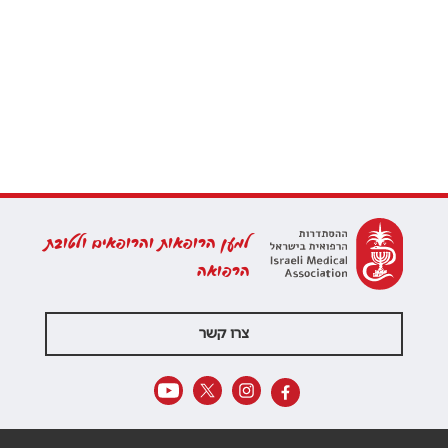
למען הרופאות והרופאים ולטובת
הרפואה
צרו קשר