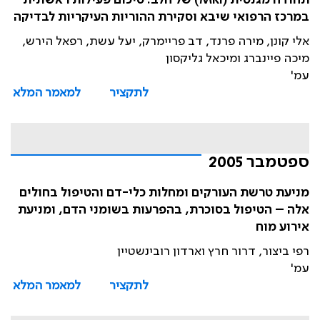
תהודה מגנטית (MRI) של הלב: סיכום פעילות ראשונית
במרכז הרפואי שיבא וסקירת ההוריות העיקריות לבדיקה
אלי קונן, מירה פרנד, דב פריימרק, יעל עשת, רפאל הירש,
מיכה פיינברג ומיכאל גליקסון
עמ'
לתקציר
למאמר המלא
ספטמבר 2005
מניעת טרשת העורקים ומחלות כלי-דם והטיפול בחולים
אלה – הטיפול בסוכרת, בהפרעות בשומני הדם, ומניעת
אירוע מוח
רפי ביצור, דרור חרץ וארדון רובינשטיין
עמ'
לתקציר
למאמר המלא