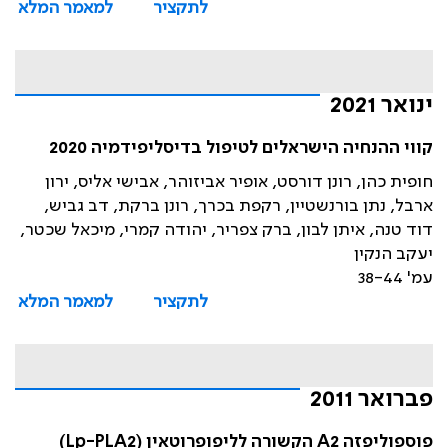
לתקציר
למאמר המלא
ינואר 2021
קווי ההנחיה הישראלים לטיפול בדיסליפידמיה 2020
חופית כהן, רונן דורסט, אופיר אביזוהר, אבישי אליס, ירון
ארבל, נתן בורנשטיין, רקפת בכרך, רונן ברקת, דב גביש,
דוד טנה, איתן לבון, ברק צפריר, יהודה קמרי, מיכאל שכטר,
יעקב הנקין
עמ' 38-44
לתקציר
למאמר המלא
פברואר 2011
פוספוליפזה A2 הקשורה לליפופרוטאין (Lp-PLA2)