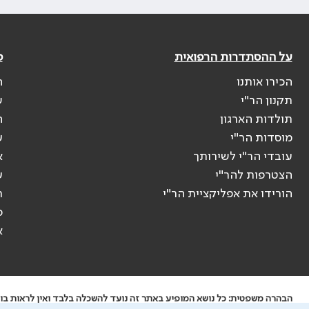
על ההסתדרות הרפואית
פ
הכירו אותנו
ה
תקנון הר"י
ש
תולדות הארגון
ה
מוסדות הר"י
ע
עובדי הר"י לשירותך
א
הצטרפות להר"י
ע
הורידו את אפליקציית הר"י
ר
ס
א
הבהרה משפטית: כל נושא המופיע באתר זה נועד להשכלה בלבד ואין לראות בו י