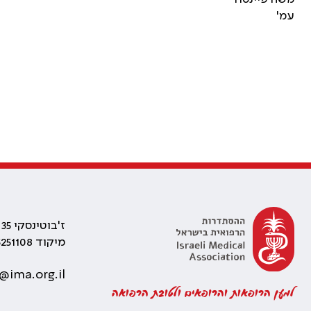
עמ'
ז'בוטינסקי 35 רמת גן, בניין התאומים 2
מיקוד 5251108
@ima.org.il
למען הרופאות והרופאים ולטובת הרפואה