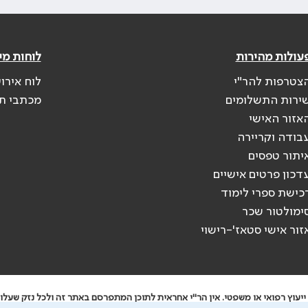
עולות מהירות
לוחות מי
צטרפות להר"י
לוח אירו
ירות התשלומים
מכתבי ת
אזור האישי
בודה וקריירה
יתור טפסים
דכון פרטים אישיים
כישת ספרי לימוד
ימולטור שכר
זור אישי סטאז'-רישוי
יעוץ רפואי או משפטי. אין הר"י אחראית לתוכן המתפרסם באתר זה ולכל נזק שעלול