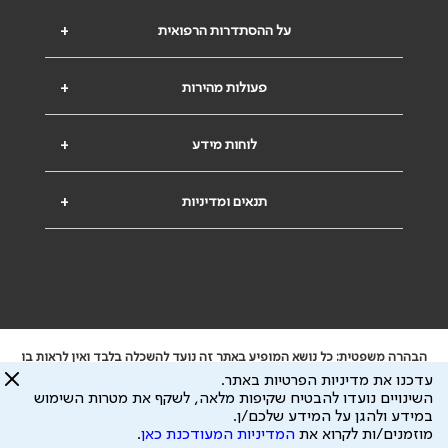
על ההסתדרות הרפואית
+
פעולות מהירות
+
לוחות מידע
+
תנאים ומדיניות
+
הבהרה משפטית: כל נושא המופיע באתר זה נועד להשכלה בלבד ואין לראות בו
ייעוץ רפואי או משפטי. אין הר"י אחראית לתוכן המתפרסם באתר זה ולכל נזק
עדכנו את מדיניות הפרטיות באתר.
שעלול להיגרם.
השינויים נועדו להבטיח שקיפות מלאה, לשקף את מטרות השימוש
ידוע לי שהר"י אוספת ושומרת מידע אישי לצורך מתן השרות וכי חלק ממנו עשוי
במידע ולהגן על המידע שלכם/ן.
להיות מועבר לצדדים שלישיים, הכל בכפוף ל
מדיניות הפרטיות
ול
תנאי השימוש
מוזמנים/ות לקרוא את
המדיניות המעודכנת כאן
.
כל הזכויות על המידע באתר שייכות להסתדרות הרפואית בישראל.