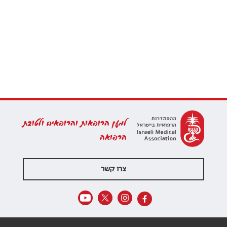
למען הרופאות והרופאים ולטובת
הרפואה
צרו קשר