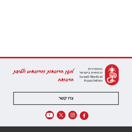
למען הרופאות והרופאים ולטובת
הרפואה
צרו קשר