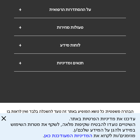
על ההסתדרות הרפואית
+
פעולות מהירות
+
לוחות מידע
+
תנאים ומדיניות
+
הבהרה משפטית: כל נושא המופיע באתר זה נועד להשכלה בלבד ואין לראות בו
ייעוץ רפואי או משפטי. אין הר"י אחראית לתוכן המתפרסם באתר זה ולכל נזק
עדכנו את מדיניות הפרטיות באתר.
שעלול להיגרם.
השינויים נועדו להבטיח שקיפות מלאה, לשקף את מטרות השימוש
ידוע לי שהר"י אוספת ושומרת מידע אישי לצורך מתן השרות וכי חלק ממנו עשוי
במידע ולהגן על המידע שלכם/ן.
להיות מועבר לצדדים שלישיים, הכל בכפוף ל
מדיניות הפרטיות
ול
תנאי השימוש
מוזמנים/ות לקרוא את
המדיניות המעודכנת כאן
.
כל הזכויות על המידע באתר שייכות להסתדרות הרפואית בישראל.