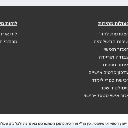
עולות מהירות
לוחות מי
צטרפות להר"י
לוח אירו
ירות התשלומים
מכתבי ת
אזור האישי
בודה וקריירה
יתור טפסים
דכון פרטים אישיים
כישת ספרי לימוד
ימולטור שכר
זור אישי סטאז'-רישוי
יעוץ רפואי או משפטי. אין הר"י אחראית לתוכן המתפרסם באתר זה ולכל נזק שעלול