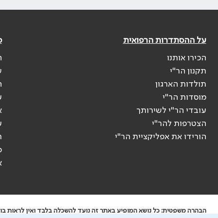
על ההסתדרות הרפואית
פ
הכירו אותנו
ה
תקנון הר"י
ש
תולדות הארגון
ה
מוסדות הר"י
ע
עובדי הר"י לשירותך
א
הצטרפות להר"י
ע
הורידו את אפליקציית הר"י
ר
ס
א
הבהרה משפטית: כל נושא המופיע באתר זה נועד להשכלה בלבד ואין לראות בו י