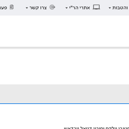
 והטבות
אתרי הר"י
צרו קשר
פעו
טיבן וולקס וסורין דניאל יורדאש