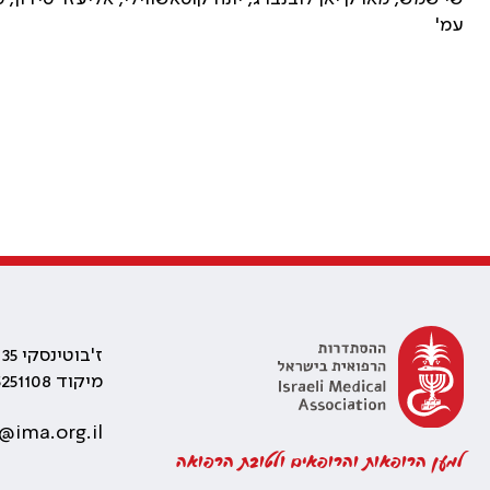
עמ'
ז'בוטינסקי 35 רמת גן, בניין התאומים 2
מיקוד 5251108
@ima.org.il
למען הרופאות והרופאים ולטובת הרפואה