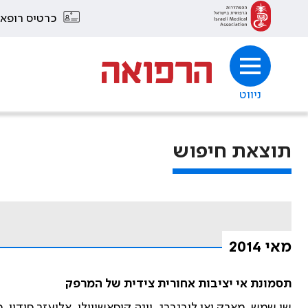
כרטיס רופא
ניווט
תוצאת חיפוש
מאי 2014
תסמונת אי יציבות אחורית צידית של המרפק
שי שמש, מארק יאן לובנברג, יונה קוסאשווילי, אליעזר סידון, ס