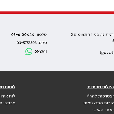
טלפון: 03-6100444
פקס: 03-5753303
וואצאפ
tguvot
עולות מהירות
לוחות מי
צטרפות להר"י
לוח אירו
ירות התשלומים
מכתבי ת
אזור האישי