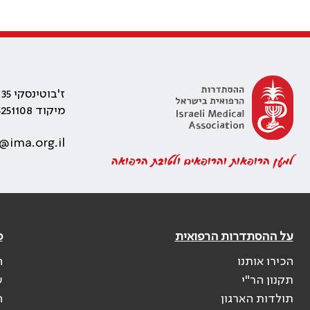
ז'בוטינסקי 35 רמת גן, בניין התאומים 2
מיקוד 5251108
@ima.org.il
למען הרופאות והרופאים ולטובת הרפואה
על ההסתדרות הרפואית
פ
הכירו אותנו
ה
תקנון הר"י
ש
תולדות הארגון
ה