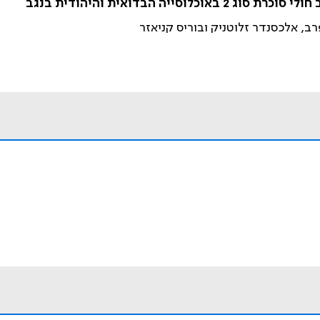
ה הבדואית והיהודית בנגב
פרב, אלכסנדר זלוטניק ובוריס קניאזר