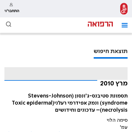
התחבר/י
תוצאת חיפוש
מרץ 2010
תסמונת סטיבנס-ג'ונסון (Stevens-Johnson
syndrome) ונמק אפידרמי רעלני(Toxic epidermal
necrolysis)– עדכונים וחידושים
סימה הלוי
עמ'