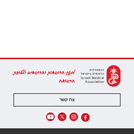
למען הרופאות והרופאים ולטובת
הרפואה
צרו קשר