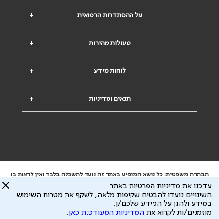
על ההסתדרות הרפואית
+
פעולות מהירות
+
לוחות מידע
+
תנאים ומדיניות
+
הבהרה משפטית: כל נושא המופיע באתר זה נועד להשכלה בלבד ואין לראות בו
ייעוץ רפואי או משפטי. אין הר"י אחראית לתוכן המתפרסם באתר זה ולכל נזק
עדכנו את מדיניות הפרטיות באתר.
שעלול להיגרם.
השינויים נועדו להבטיח שקיפות מלאה, לשקף את מטרות השימוש
ידוע לי שהר"י אוספת ושומרת מידע אישי לצורך מתן השרות וכי חלק ממנו עשוי
במידע ולהגן על המידע שלכם/ן.
להיות מועבר לצדדים שלישיים, הכל בכפוף ל
מדיניות הפרטיות
ול
תנאי השימוש
מוזמנים/ות לקרוא את
המדיניות המעודכנת כאן
.
כל הזכויות על המידע באתר שייכות להסתדרות הרפואית בישראל.