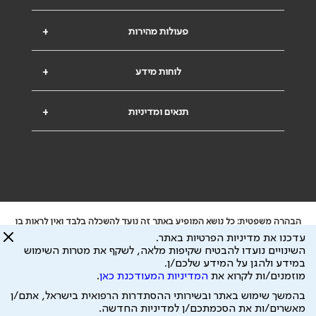
פעולות מהירות
+
לוחות מידע
+
תנאים ומדיניות
+
הבהרה משפטית: כל נושא המופיע באתר זה נועד להשכלה בלבד ואין לראות בו
ייעוץ רפואי או משפטי. אין הר"י אחראית לתוכן המתפרסם באתר זה ולכל נזק
עדכנו את מדיניות הפרטיות באתר.
שעלול להיגרם.
השינויים נועדו להבטיח שקיפות מלאה, לשקף את מטרות השימוש
ידוע לי שהר"י אוספת ושומרת מידע אישי לצורך מתן השרות וכי חלק ממנו עשוי
במידע ולהגן על המידע שלכם/ן.
להיות מועבר לצדדים שלישיים, הכל בכפוף ל
מדיניות הפרטיות
ול
תנאי השימוש
מוזמנים/ות לקרוא את
המדיניות המעודכנת כאן
.
כל הזכויות על המידע באתר שייכות להסתדרות הרפואית בישראל.
בהמשך שימוש באתר ובשירותי ההסתדרות הרפואית בישראל, אתם/ן
פיתוח ע"י
עיצוב ע"י
מאשרים/ות את הסכמתכם/ן למדיניות החדשה.