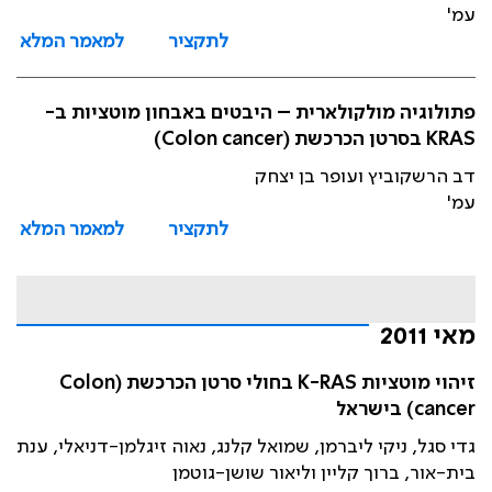
עמ'
לתקציר
למאמר המלא
פתולוגיה מולקולארית – היבטים באבחון מוטציות ב-
KRAS בסרטן הכרכשת (Colon cancer)
דב הרשקוביץ ועופר בן יצחק
עמ'
לתקציר
למאמר המלא
מאי 2011
זיהוי מוטציות K-RAS בחולי סרטן הכרכשת (Colon
cancer) בישראל
גדי סגל, ניקי ליברמן, שמואל קלנג, נאוה זיגלמן-דניאלי, ענת
בית-אור, ברוך קליין וליאור שושן-גוטמן