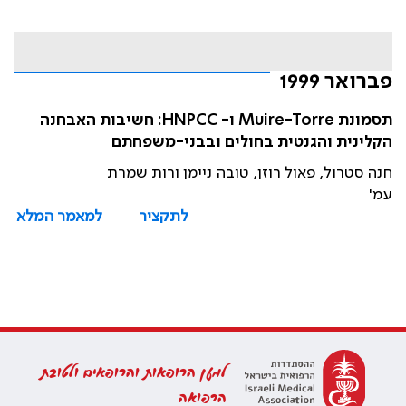
פברואר 1999
תסמונת Muire-Torre ו- HNPCC: חשיבות האבחנה
הקלינית והגנטית בחולים ובבני-משפחתם
חנה סטרול, פאול רוזן, טובה ניימן ורות שמרת
עמ'
לתקציר
למאמר המלא
למען הרופאות והרופאים ולטובת
הרפואה