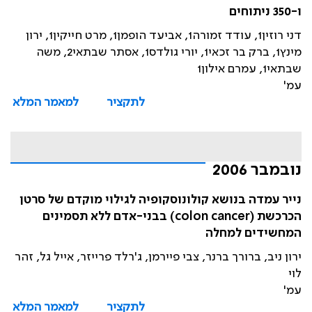
ו-350 ניתוחים
דני רוזין1, עודד זמורה1, אביעד הופמן1, מרט חייקין1, ירון
מינץ1, ברק בר זכאי1, יורי גולדס1, אסתר שבתאי2, משה
שבתאי1, עמרם אילון1
עמ'
לתקציר
למאמר המלא
נובמבר 2006
נייר עמדה בנושא קולונוסקופיה לגילוי מוקדם של סרטן
הכרכשת (colon cancer) בבני-אדם ללא תסמינים
המחשידים למחלה
ירון ניב, ברורך ברנר, צבי פיירמן, ג'רלד פרייזר, אייל גל, זהר
לוי
עמ'
לתקציר
למאמר המלא