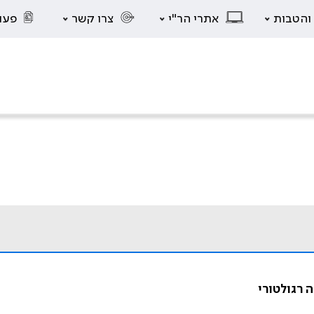
 והטבות
אתרי הר"י
צרו קשר
פעו
 רגולטורי