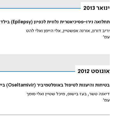
ינואר 2013
תחלואה נירו-פסיכיאטרית נלווית לכפיון (Epilepsy) בילדים ונוער
יריב דורון, אורנה אפשטיין, אלי היימן ואלי להט
עמ'
אוגוסט 2012
בטיחות והיענות לטיפול באוסלטמיביר (Oseltamivir) בילדים ותינוקות עד גיל שנה
דיאנה טשר, בעז בישופ, מיכל שטיין ואלי סומך
עמ'