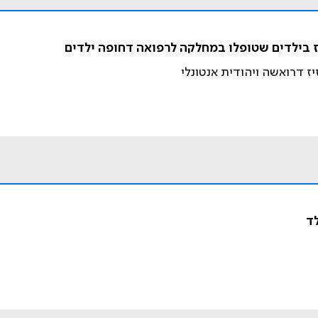
וז בילדים שטופלו במחלקה לרפואה דחופה ילדים
זיז דרואשה ויהודית אנטונלי
ד