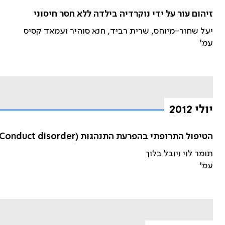
זיהום עור על ידי נוקרדיה בילדה ללא חסר חיסוני
יעל שחור-מיוחס, שרית רביד, חנא סוהיר ועמאד קסיס
עמ'
יולי 2012
הטיפול התרופתי בהפרעת התנהגות (Conduct disorder) בילדים ונוער
תומר לוי ויובל בלוך
עמ'