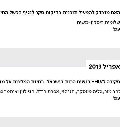
האם מוצדק להפעיל תוכנית בדיקות סקר לנגיף הכשל החיסוני הנרכש (HIV) בנש
שלומית ריסקין-משיח
עמ'
אפריל 2013
סקירה לHIV- בנשים הרות בישראל: בחינת המלצות אל מול המאפיינים האפידמיולוגיים של התפשטות הנגיף בארץ
זהר מור, גליה פינסקר, חזי לוי, אפרת חדד, חגי לוין ואיתמר גר
עמ'