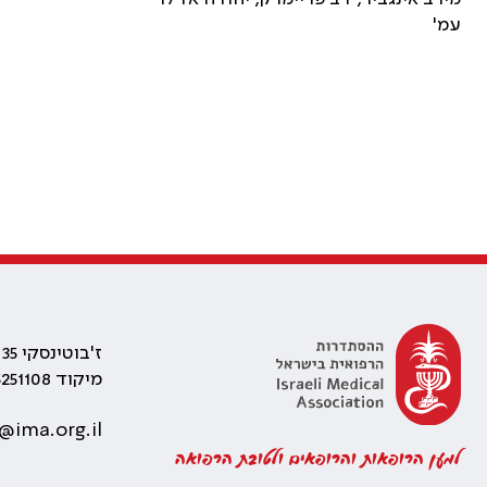
עמ'
ז'בוטינסקי 35 רמת גן, בניין התאומים 2
מיקוד 5251108
@ima.org.il
למען הרופאות והרופאים ולטובת הרפואה