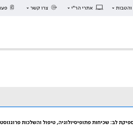
 והטבות
אתרי הר"י
צרו קשר
פעו