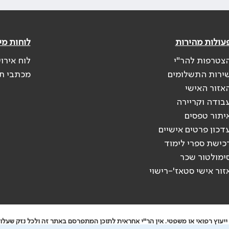
עולות מהירות
לוחות מי
צטרפות להר"י
לוח אירו
ירות התשלומים
מכתבי ת
אזור האישי
בודה וקריירה
יתור טפסים
דכון פרטים אישיים
כישת ספרי לימוד
ימולטור שכר
זור אישי סטאז'-רישוי
יעוץ רפואי או משפטי. אין הר"י אחראית לתוכן המתפרסם באתר זה ולכל נזק שעלול