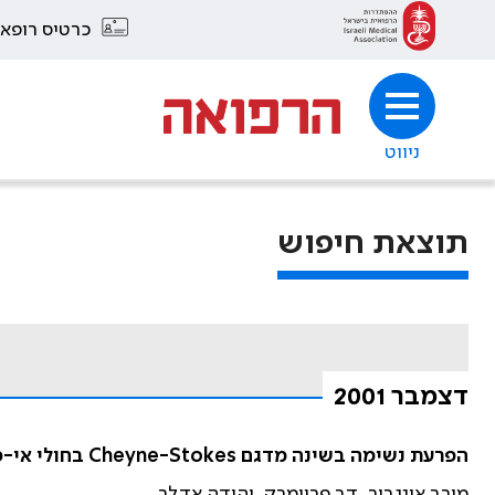
כרטיס רופא
ניווט
תוצאת חיפוש
דצמבר 2001
הפרעת נשימה בשינה מדגם Cheyne-Stokes בחולי אי-ספיקת לב: שכיחות פתופיסיולוגיה, טיפול והשלכות פרוגנוסטיות
מירב אינגביר, דב פריימרק, יהודה אדלר