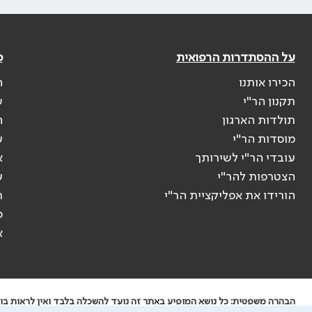
על ההסתדרות הרפואית
פ
הכירו אותנו
ה
תקנון הר"י
ש
תולדות הארגון
ה
מוסדות הר"י
ע
עובדי הר"י לשירותך
א
הצטרפות להר"י
ע
הורידו את אפליקציית הר"י
ר
ס
א
הבהרה משפטית: כל נושא המופיע באתר זה נועד להשכלה בלבד ואין לראות בו י