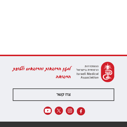
למען הרופאות והרופאים ולטובת
הרפואה
צרו קשר