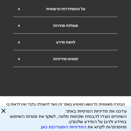
על ההסתדרות הרפואית
+
פעולות מהירות
+
לוחות מידע
+
תנאים ומדיניות
+
הבהרה משפטית: כל נושא המופיע באתר זה נועד להשכלה בלבד ואין לראות בו
ייעוץ רפואי או משפטי. אין הר"י אחראית לתוכן המתפרסם באתר זה ולכל נזק
עדכנו את מדיניות הפרטיות באתר.
שעלול להיגרם.
השינויים נועדו להבטיח שקיפות מלאה, לשקף את מטרות השימוש
ידוע לי שהר"י אוספת ושומרת מידע אישי לצורך מתן השרות וכי חלק ממנו עשוי
במידע ולהגן על המידע שלכם/ן.
להיות מועבר לצדדים שלישיים, הכל בכפוף ל
מדיניות הפרטיות
ול
תנאי השימוש
מוזמנים/ות לקרוא את
המדיניות המעודכנת כאן
.
כל הזכויות על המידע באתר שייכות להסתדרות הרפואית בישראל.