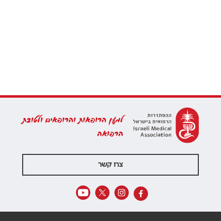
למען הרופאות והרופאים ולטובת
הרפואה
צרו קשר