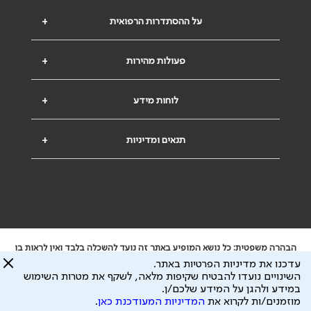
על ההסתדרות הרפואית
+
פעולות מהירות
+
לוחות מידע
+
תנאים ומדיניות
+
הבהרה משפטית: כל נושא המופיע באתר זה נועד להשכלה בלבד ואין לראות בו
ייעוץ רפואי או משפטי. אין הר"י אחראית לתוכן המתפרסם באתר זה ולכל נזק
עדכנו את מדיניות הפרטיות באתר.
שעלול להיגרם.
השינויים נועדו להבטיח שקיפות מלאה, לשקף את מטרות השימוש
ידוע לי שהר"י אוספת ושומרת מידע אישי לצורך מתן השרות וכי חלק ממנו עשוי
במידע ולהגן על המידע שלכם/ן.
להיות מועבר לצדדים שלישיים, הכל בכפוף ל
מדיניות הפרטיות
ול
תנאי השימוש
מוזמנים/ות לקרוא את
המדיניות המעודכנת כאן
.
כל הזכויות על המידע באתר שייכות להסתדרות הרפואית בישראל.