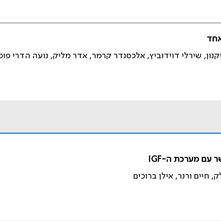
זקנון, שירלי דוידוביץ, אלכסנדר קרמר, אדר מליק, נועה הדרי פופ
ם מערכת ה-IGF
, חיים ורנר, אילן ברוכים