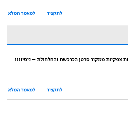
לתקציר
למאמר המלא
Cytore) בשילוב עם כימותרפיה היפרתרמית תוך צפקית (HIPEC) לטיפול בגרורות צפקיות ממקור סרטן הכרכשת והחלחולת – ניסיוננו
לתקציר
למאמר המלא