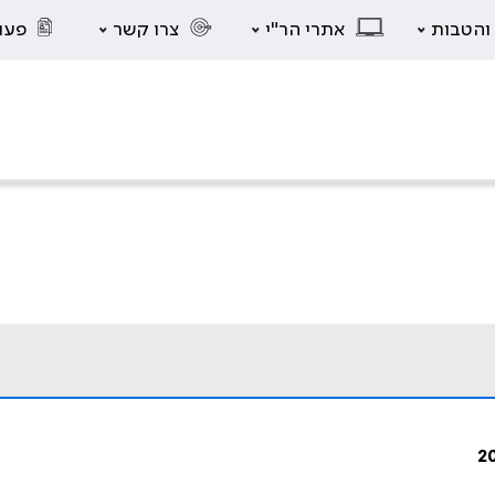
 והטבות
אתרי הר"י
צרו קשר
פעו