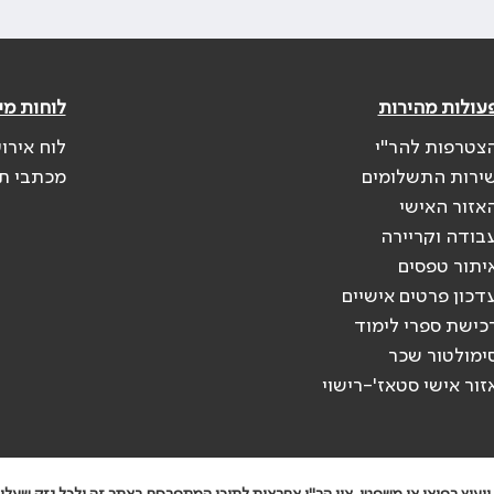
עולות מהירות
לוחות מי
צטרפות להר"י
לוח אירו
ירות התשלומים
מכתבי ת
אזור האישי
בודה וקריירה
יתור טפסים
דכון פרטים אישיים
כישת ספרי לימוד
ימולטור שכר
זור אישי סטאז'-רישוי
יעוץ רפואי או משפטי. אין הר"י אחראית לתוכן המתפרסם באתר זה ולכל נזק שעלול