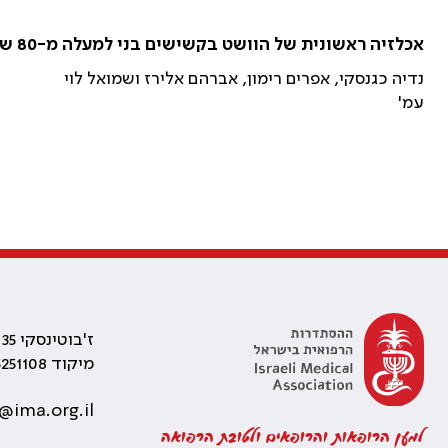
אכלזיה ראשונית של הוושט בקשישים בני למעלה מ-80 שנה
נדיה כגנסקי, אפרים רימון, אברהם אלירז ושמואל לוי
עמ'
ז'בוטינסקי 35 רמת גן, בניין התאומים 2
מיקוד 5251108
@ima.org.il
למען הרופאות והרופאים ולטובת הרפואה