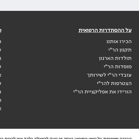
על ההסתדרות הרפואית
פ
הכירו אותנו
ה
תקנון הר"י
ש
תולדות הארגון
ה
מוסדות הר"י
ע
עובדי הר"י לשירותך
א
הצטרפות להר"י
ע
הורידו את אפליקציית הר"י
ר
ס
א
הבהרה משפטית: כל נושא המופיע באתר זה נועד להשכלה בלבד ואין לראות בו י