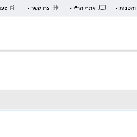
 והטבות
אתרי הר"י
צרו קשר
פעו