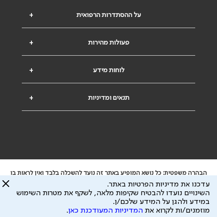
על ההסתדרות הרפואית
+
פעולות מהירות
+
לוחות מידע
+
תנאים ומדיניות
+
הבהרה משפטית: כל נושא המופיע באתר זה נועד להשכלה בלבד ואין לראות בו
ייעוץ רפואי או משפטי. אין הר"י אחראית לתוכן המתפרסם באתר זה ולכל נזק
עדכנו את מדיניות הפרטיות באתר.
שעלול להיגרם.
השינויים נועדו להבטיח שקיפות מלאה, לשקף את מטרות השימוש
ידוע לי שהר"י אוספת ושומרת מידע אישי לצורך מתן השרות וכי חלק ממנו עשוי
במידע ולהגן על המידע שלכם/ן.
להיות מועבר לצדדים שלישיים, הכל בכפוף ל
מדיניות הפרטיות
ול
תנאי השימוש
מוזמנים/ות לקרוא את
המדיניות המעודכנת כאן
.
כל הזכויות על המידע באתר שייכות להסתדרות הרפואית בישראל.