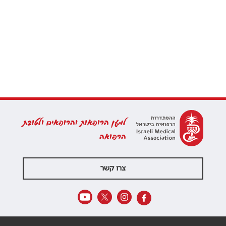
למען הרופאות והרופאים ולטובת
הרפואה
צרו קשר