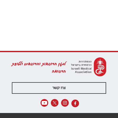
למען הרופאות והרופאים ולטובת
הרפואה
צרו קשר