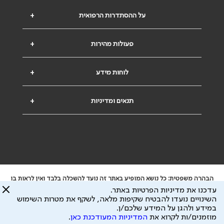
על ההסתדרות הרפואית
+
פעולות מהירות
+
לוחות מידע
+
תנאים ומדיניות
+
הבהרה משפטית: כל נושא המופיע באתר זה נועד להשכלה בלבד ואין לראות בו
ייעוץ רפואי או משפטי. אין הר"י אחראית לתוכן המתפרסם באתר זה ולכל נזק
עדכנו את מדיניות הפרטיות באתר.
שעלול להיגרם.
השינויים נועדו להבטיח שקיפות מלאה, לשקף את מטרות השימוש
ידוע לי שהר"י אוספת ושומרת מידע אישי לצורך מתן השרות וכי חלק ממנו עשוי
במידע ולהגן על המידע שלכם/ן.
להיות מועבר לצדדים שלישיים, הכל בכפוף ל
מדיניות הפרטיות
ול
תנאי השימוש
מוזמנים/ות לקרוא את
המדיניות המעודכנת כאן
.
כל הזכויות על המידע באתר שייכות להסתדרות הרפואית בישראל.