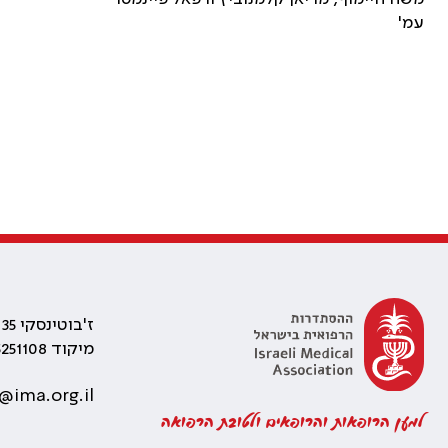
עמ'
ז'בוטינסקי 35 רמת גן, בניין התאומים 2
מיקוד 5251108
@ima.org.il
למען הרופאות והרופאים ולטובת הרפואה