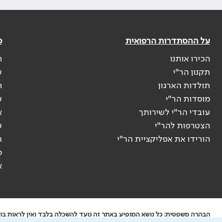
על ההסתדרות הרפואית
פ
הכירו אותנו
ה
תקנון הר"י
ש
תולדות הארגון
ה
מוסדות הר"י
ע
עובדי הר"י לשירותך
א
הצטרפות להר"י
ע
הורידו את אפליקציית הר"י
ר
ס
א
הבהרה משפטית: כל נושא המופיע באתר זה נועד להשכלה בלבד ואין לראות בו י