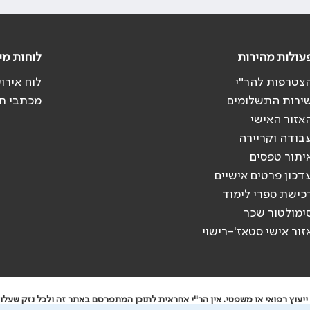
עולות מהירות
לוחות מי
צטרפות להר"י
לוח אירו
ירות התשלומים
מכתבי ת
אזור האישי
בודה וקריירה
יתור טפסים
דכון פרטים אישיים
כישת ספרי לימוד
ימולטור שכר
זור אישי סטאז'-רישוי
יעוץ רפואי או משפטי. אין הר"י אחראית לתוכן המתפרסם באתר זה ולכל נזק שעלול