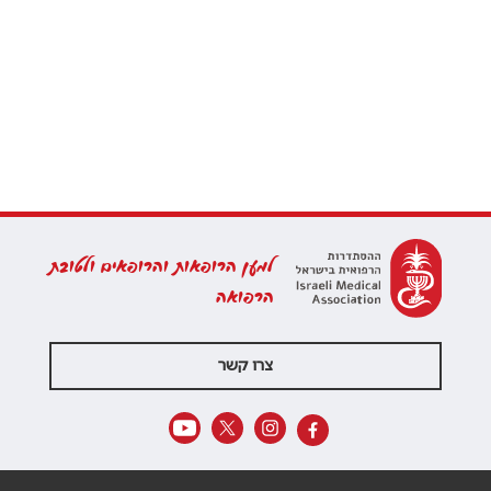
למען הרופאות והרופאים ולטובת
הרפואה
צרו קשר