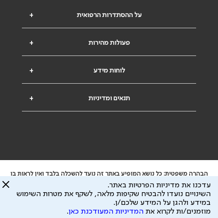
על ההסתדרות הרפואית
+
פעולות מהירות
+
לוחות מידע
+
תנאים ומדיניות
+
הבהרה משפטית: כל נושא המופיע באתר זה נועד להשכלה בלבד ואין לראות בו
ייעוץ רפואי או משפטי. אין הר"י אחראית לתוכן המתפרסם באתר זה ולכל נזק
עדכנו את מדיניות הפרטיות באתר.
שעלול להיגרם.
השינויים נועדו להבטיח שקיפות מלאה, לשקף את מטרות השימוש
ידוע לי שהר"י אוספת ושומרת מידע אישי לצורך מתן השרות וכי חלק ממנו עשוי
במידע ולהגן על המידע שלכם/ן.
להיות מועבר לצדדים שלישיים, הכל בכפוף ל
מדיניות הפרטיות
ול
תנאי השימוש
מוזמנים/ות לקרוא את
המדיניות המעודכנת כאן
.
כל הזכויות על המידע באתר שייכות להסתדרות הרפואית בישראל.